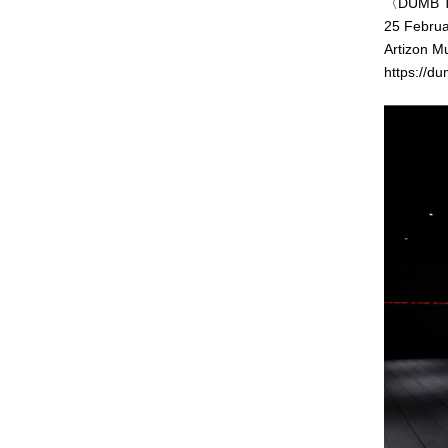
〈DUMB T
25 Februa
Artizon M
https://d