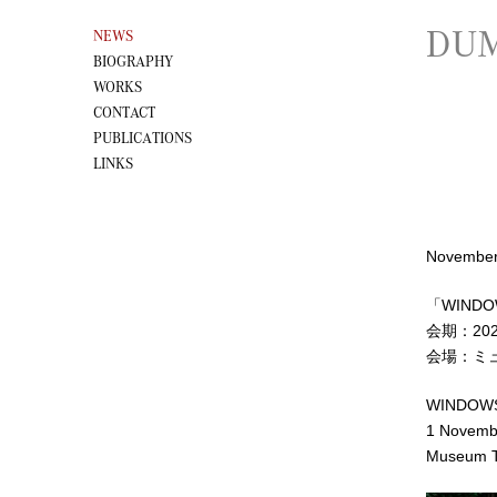
DUM
NEWS
BIOGRAPHY
WORKS
CONTACT
PUBLICATIONS
LINKS
November
「WIND
会期：202
会場：ミ
WINDOW
1 Novemb
Museum T