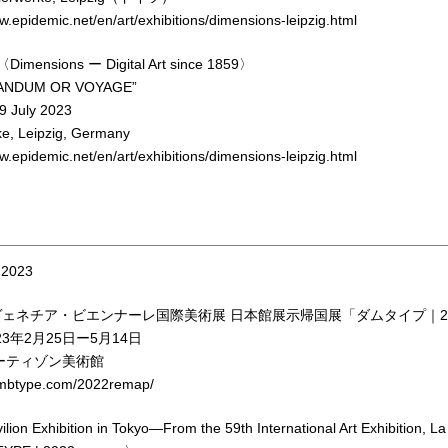
w.epidemic.net/en/art/exhibitions/dimensions-leipzig.html
n〈Dimensions ー Digital Art since 1859〉
NDUM OR VOYAGE”
– 9 July 2023
rke, Leipzig, Germany
w.epidemic.net/en/art/exhibitions/dimensions-leipzig.html
 2023
回ヴェネチア・ビエンナーレ国際美術展 日本館展示帰国展「ダムタイプ｜2022
23年2月25日ー5月14日
ーティゾン美術館
umbtype.com/2022remap/
lion Exhibition in Tokyo—From the 59th International Art Exhibition, La