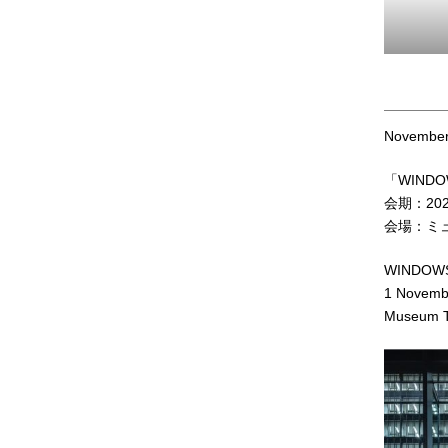
November
「WIND
会期：20
会場：ミ
WINDOW
1 Novemb
Museum T