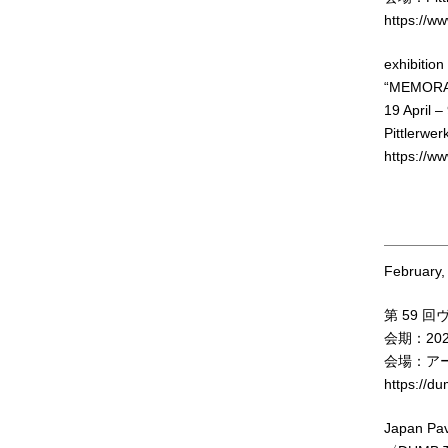
https://ww
exhibitio
“MEMORA
19 April 
Pittlerwe
https://ww
February,
第 59 
会期：20
会場：ア
https://d
Japan Pavi