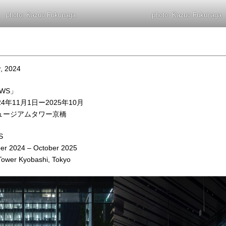
photo: Kazuo Fukunaga
photo: Kazuo Fukunaga
, 2024
OWS」
24年11月1日ー2025年10月
ュージアムタワー京橋
S
er 2024 – October 2025
ower Kyobashi, Tokyo