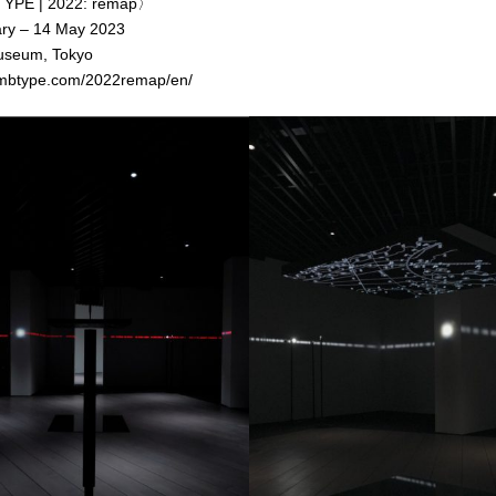
YPE | 2022: remap〉
ry – 14 May 2023
useum, Tokyo
umbtype.com/2022remap/en/