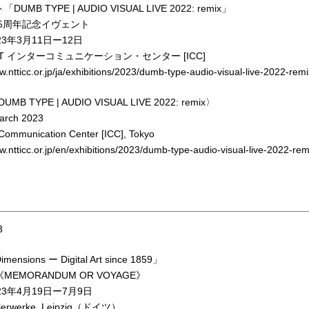
UMB TYPE | AUDIO VISUAL LIVE 2022: remix」
25周年記念イヴェント
23年3月11日ー12日
T インターコミュニケーション・センター [ICC]
w.ntticc.or.jp/ja/exhibitions/2023/dumb-type-audio-visual-live-2022-remi
DUMB TYPE | AUDIO VISUAL LIVE 2022: remix〉
arch 2023
Communication Center [ICC], Tokyo
w.ntticc.or.jp/en/exhibitions/2023/dumb-type-audio-visual-live-2022-rem
3
nsions ー Digital Art since 1859」
EMORANDUM OR VOYAGE》
23年4月19日ー7月9日
lerwerke, Leipzig（ドイツ）