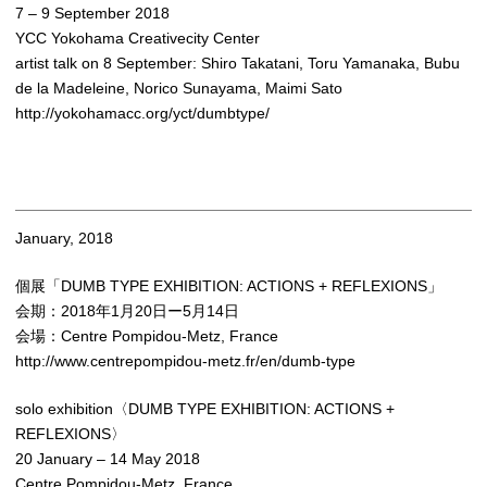
7 – 9 September 2018
YCC Yokohama Creativecity Center
artist talk on 8 September: Shiro Takatani, Toru Yamanaka, Bubu
de la Madeleine, Norico Sunayama, Maimi Sato
http://yokohamacc.org/yct/dumbtype/
January, 2018
個展「DUMB TYPE EXHIBITION: ACTIONS + REFLEXIONS」
会期：2018年1月20日ー5月14日
会場：Centre Pompidou-Metz, France
http://www.centrepompidou-metz.fr/en/dumb-type
solo exhibition〈DUMB TYPE EXHIBITION: ACTIONS +
REFLEXIONS〉
20 January – 14 May 2018
Centre Pompidou-Metz, France