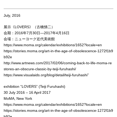
July, 2016
展示《LOVERS》（古橋悌二）
会期：2016年7月30日―2017年4月16日
会場：ニューヨーク近代美術館
https://www.moma.org/calendar/exhibitions/1652?locale=en
https://stories.moma.org/art-in-the-age-of-obsolescence-1272f1b9
b92e
http://www.artnews.com/2017/02/06/coming-back-to-life-moma-re
stores-an-obscure-classic-by-teiji-furuhashi/
https://www.visualaids.org/blog/detail/teiji-furuhashi”
exhibition “LOVERS” (Teiji Furuhashi)
30 July 2016 – 16 April 2017
MoMA, New York
https://www.moma.org/calendar/exhibitions/1652?locale=en
https://stories.moma.org/art-in-the-age-of-obsolescence-1272f1b9
b92e