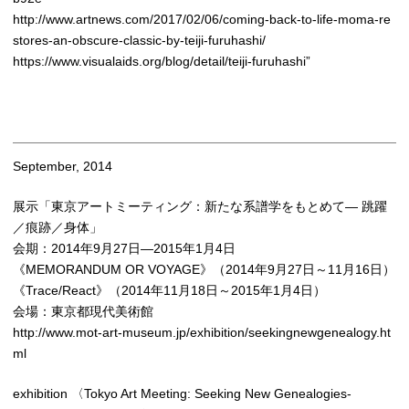
http://www.artnews.com/2017/02/06/coming-back-to-life-moma-re
stores-an-obscure-classic-by-teiji-furuhashi/
https://www.visualaids.org/blog/detail/teiji-furuhashi”
September, 2014
展示「東京アートミーティング：新たな系譜学をもとめて― 跳躍
／痕跡／身体」
会期：2014年9月27日―2015年1月4日
《MEMORANDUM OR VOYAGE》（2014年9月27日～11月16日）
《Trace/React》（2014年11月18日～2015年1月4日）
会場：東京都現代美術館
http://www.mot-art-museum.jp/exhibition/seekingnewgenealogy.ht
ml
exhibition 〈Tokyo Art Meeting: Seeking New Genealogies-