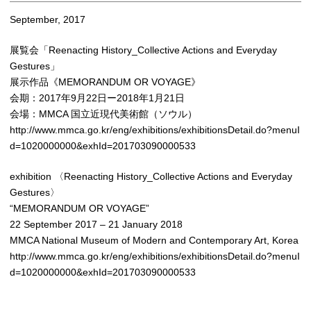
September, 2017
展覧会「Reenacting History_Collective Actions and Everyday
Gestures」
展示作品《MEMORANDUM OR VOYAGE》
会期：2017年9月22日ー2018年1月21日
会場：MMCA 国立近現代美術館（ソウル）
http://www.mmca.go.kr/eng/exhibitions/exhibitionsDetail.do?menuI
d=1020000000&exhId=201703090000533
exhibition 〈Reenacting History_Collective Actions and Everyday
Gestures〉
“MEMORANDUM OR VOYAGE”
22 September 2017 – 21 January 2018
MMCA National Museum of Modern and Contemporary Art, Korea
http://www.mmca.go.kr/eng/exhibitions/exhibitionsDetail.do?menuI
d=1020000000&exhId=201703090000533