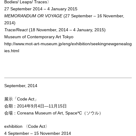
Bodies/ Leaps/ Traces〉
27 September 2014 – 4 January 2015
MEMORANDUM OR VOYAGE
(27 September – 16 November,
2014)
Trace/React
(18 November, 2014 – 4 January, 2015)
Museum of Contemporary Art Tokyo
http://www.mot-art-museum.jp/eng/exhibition/seekingnewgenealog
ies.html
September, 2014
展示「Code Act」
会期：2014年9月4日―11月15日
会場：Coreana Museum of Art, Space*C（ソウル）
exhibition 〈Code Act〉
4 September – 15 November 2014