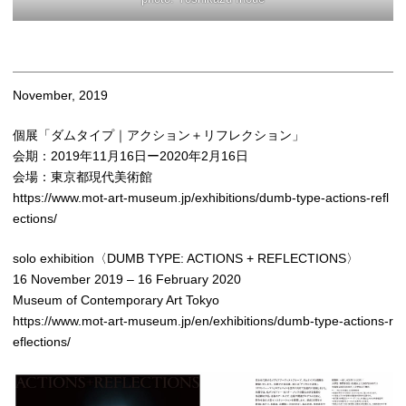
November, 2019
個展「ダムタイプ｜アクション＋リフレクション」
会期：2019年11月16日ー2020年2月16日
会場：東京都現代美術館
https://www.mot-art-museum.jp/exhibitions/dumb-type-actions-refl
ections/
solo exhibition〈DUMB TYPE: ACTIONS + REFLECTIONS〉
16 November 2019 – 16 February 2020
Museum of Contemporary Art Tokyo
https://www.mot-art-museum.jp/en/exhibitions/dumb-type-actions-r
eflections/