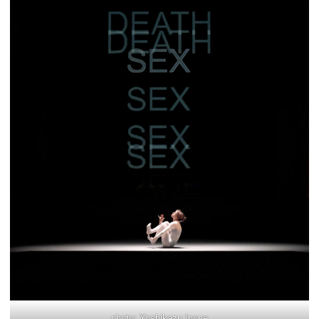
photo: Yoshikazu Inoue