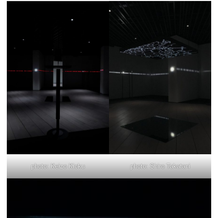
photo: Keizo Kioku
photo: Shiro Takatani