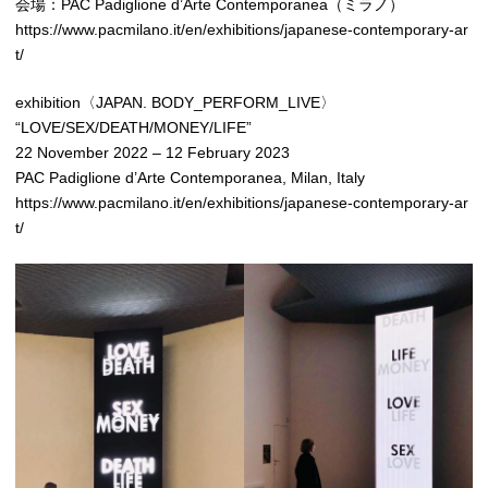
会場：PAC Padiglione d’Arte Contemporanea（ミラノ）
https://www.pacmilano.it/en/exhibitions/japanese-contemporary-ar
t/
exhibition〈JAPAN. BODY_PERFORM_LIVE〉
“LOVE/SEX/DEATH/MONEY/LIFE”
22 November 2022 – 12 February 2023
PAC Padiglione d’Arte Contemporanea, Milan, Italy
https://www.pacmilano.it/en/exhibitions/japanese-contemporary-ar
t/