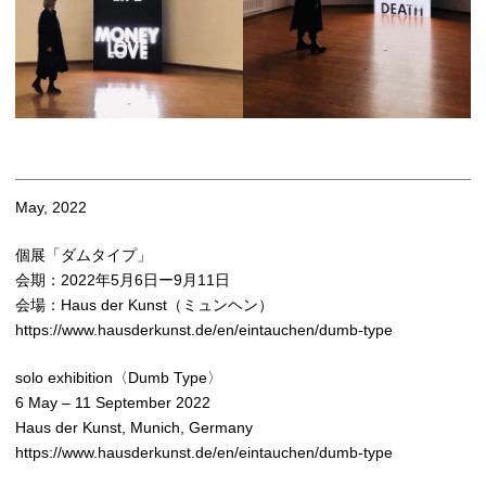
May, 2022
個展「ダムタイプ」
会期：2022年5月6日ー9月11日
会場：Haus der Kunst（ミュンヘン）
https://www.hausderkunst.de/en/eintauchen/dumb-type
solo exhibition〈Dumb Type〉
6 May – 11 September 2022
Haus der Kunst, Munich, Germany
https://www.hausderkunst.de/en/eintauchen/dumb-type