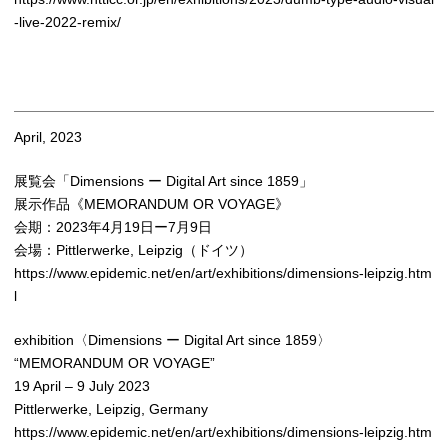
-live-2022-remix/
April, 2023
展覧会「Dimensions ー Digital Art since 1859」
展示作品《MEMORANDUM OR VOYAGE》
会期：2023年4月19日ー7月9日
会場：Pittlerwerke, Leipzig（ドイツ）
https://www.epidemic.net/en/art/exhibitions/dimensions-leipzig.htm
l
exhibition〈Dimensions ー Digital Art since 1859〉
“MEMORANDUM OR VOYAGE”
19 April – 9 July 2023
Pittlerwerke, Leipzig, Germany
https://www.epidemic.net/en/art/exhibitions/dimensions-leipzig.htm