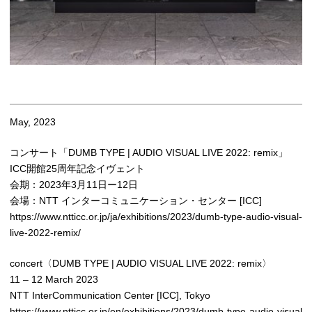
May, 2023
コンサート「DUMB TYPE | AUDIO VISUAL LIVE 2022: remix」
ICC開館25周年記念イヴェント
会期：2023年3月11日ー12日
会場：NTT インターコミュニケーション・センター [ICC]
https://www.ntticc.or.jp/ja/exhibitions/2023/dumb-type-audio-visual-
live-2022-remix/
concert〈DUMB TYPE | AUDIO VISUAL LIVE 2022: remix〉
11 – 12 March 2023
NTT InterCommunication Center [ICC], Tokyo
https://www.ntticc.or.jp/en/exhibitions/2023/dumb-type-audio-visual